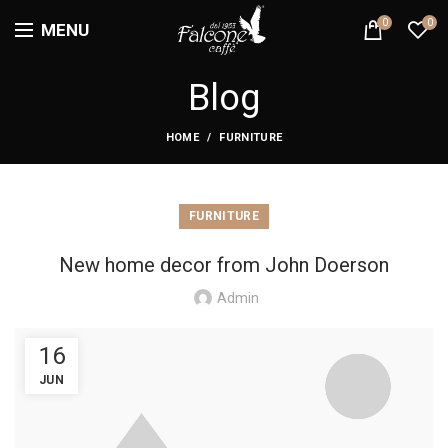
0
0
MENU
Blog
HOME
FURNITURE
FURNITURE
New home decor from John Doerson
Admin
16
JUN