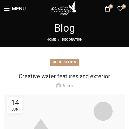
0
0
MENU
Blog
HOME
DECORATION
DECORATION
Creative water features and exterior
Admin
14
JUN